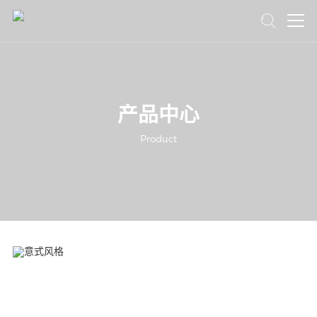
首页
澳蓝特15年
产品中心
产品中心
Product
新闻中心
品牌加盟
联系我们