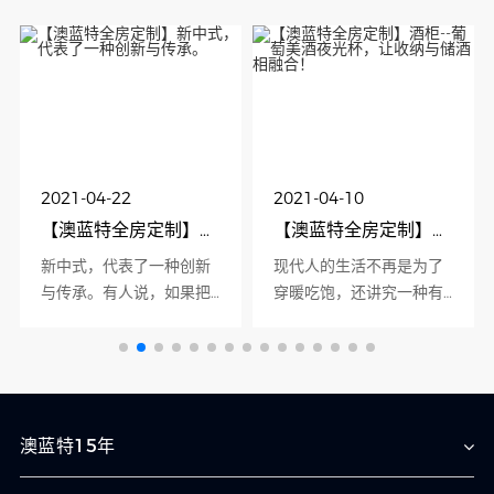
2021-04-22
2021-04-10
【澳蓝特全房定制】新中式，代表了一种创新与传承。
【澳蓝特全房定制】酒柜--葡萄美酒夜光杯，让收纳与储酒相融合！
新中式，代表了一种创新
现代人的生活不再是为了
与传承。有人说，如果把
穿暖吃饱，还讲究一种有
古典的中式风格比作文言
品质的生活。酒柜不仅能
文的话，那么兼柔中式元
体现主人的生活品质，也
素和现代材质的新中式风
是提升个人形象的一种方
格就似一首···
式。 俗话···
澳蓝特15年